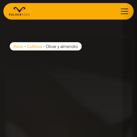
Inicio
-
Cultivos
-
Olivar y almendro