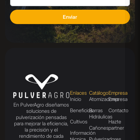
Enviar
Enlaces
Catálogo
Empresa
Inicio
Atomizadores
Empresa
En PulverAgro diseñamos
Beneficios
Barras
Contacto
soluciones de
Hidráulicas
pulverización pensadas
Cultivos
Hazte
para mejorar la eficiencia,
Cañones
partner
la precisión y el
Información
rendimiento de cada
técnica
Pulverizadores