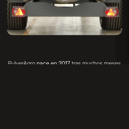
PulverAgro
nace en 2017
tras muchos meses
de trabajo, esfuerzo y visión compartida, con
el objetivo de desarrollar una maquinaria
capaz de responder a las
necesidades reales
del campo
con un nivel alto de
calidad,
fiabilidad y precisión.
Nuestro origen es el resultado de la unión
entre el más alto estándar tecnológico,
respaldado por 45 años de experiencia
en la
fabricación de generadores y motores, y el
saber hacer, el acabado y la experiencia