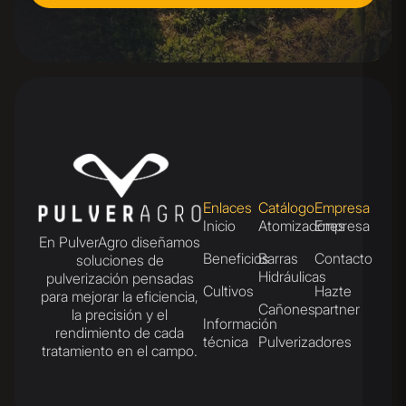
Enlaces
Catálogo
Empresa
Inicio
Atomizadores
Empresa
En PulverAgro diseñamos
Beneficios
Barras
Contacto
soluciones de
Hidráulicas
pulverización pensadas
Cultivos
Hazte
para mejorar la eficiencia,
Cañones
partner
la precisión y el
Información
rendimiento de cada
técnica
Pulverizadores
tratamiento en el campo.