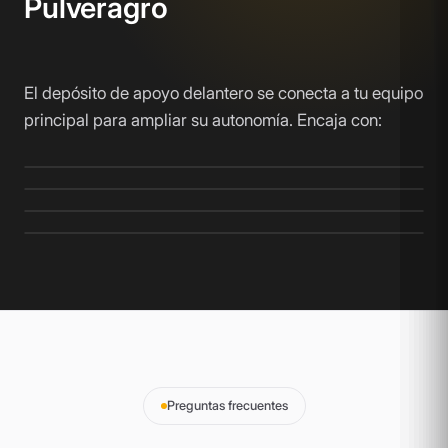
Pulveragro
El depósito de apoyo delantero se conecta a tu equipo
Atomizadores
principal para ampliar su autonomía. Encaja con:
Barras hidráulicas
Ver la gama
Cañones
Ver la gama
Pulverizadores
Ver la gama
Ver la gama
Preguntas frecuentes