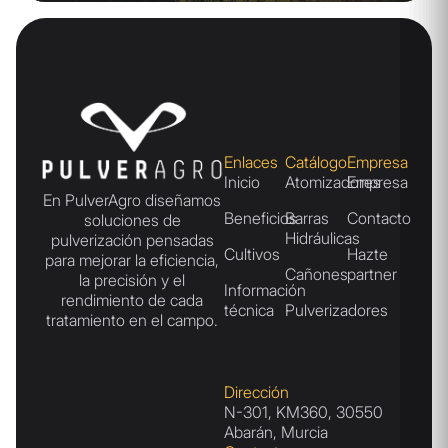
Enlaces
Catálogo
Empresa
Inicio
Atomizadores
Empresa
En PulverAgro diseñamos
Beneficios
Barras
Contacto
soluciones de
Hidráulicas
pulverización pensadas
Cultivos
Hazte
para mejorar la eficiencia,
Cañones
partner
la precisión y el
Información
rendimiento de cada
técnica
Pulverizadores
tratamiento en el campo.
Dirección
N-301, KM360, 30550
Abarán, Murcia