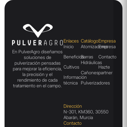
Enlaces
Catálogo
Empresa
Inicio
Atomizadores
Empresa
En PulverAgro diseñamos
Beneficios
Barras
Contacto
soluciones de
Hidráulicas
pulverización pensadas
Cultivos
Hazte
para mejorar la eficiencia,
Cañones
partner
la precisión y el
Información
rendimiento de cada
técnica
Pulverizadores
tratamiento en el campo.
Dirección
N-301, KM360, 30550
Abarán, Murcia
Contacto