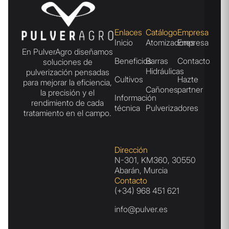
Enlaces
Catálogo
Empresa
Inicio
Atomizadores
Empresa
En PulverAgro diseñamos
Beneficios
Barras
Contacto
soluciones de
Hidráulicas
pulverización pensadas
Cultivos
Hazte
para mejorar la eficiencia,
Cañones
partner
la precisión y el
Información
rendimiento de cada
técnica
Pulverizadores
tratamiento en el campo.
Dirección
N-301, KM360, 30550
Abarán, Murcia
Contacto
(+34) 968 451 621
info@pulver.es